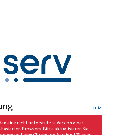
ung
Hilfe
den eine nicht unterstützte Version eines
asierten Browsers. Bitte aktualisieren Sie
rowser auf eine Chromium-Version 138 oder